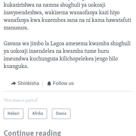
kukasirishwa na namna shughuli ya uokoaji
inavyoendeshwa, wakisema wanaofanya kazi hiyo
wanafanya kwa kuzembea sana na ni kama hawatafuti
manusura.
Gavana wa jimbo la Lagoa amesema kwamba shughuli
ya uokoaji inaendelea na kwamba tume huru
imeundwa kuchunguza kilichopelekea jengo hilo
kuanguka.
Shirikisha
Follow us
This item is part of
Habari
Afrika
Dunia
Continue reading