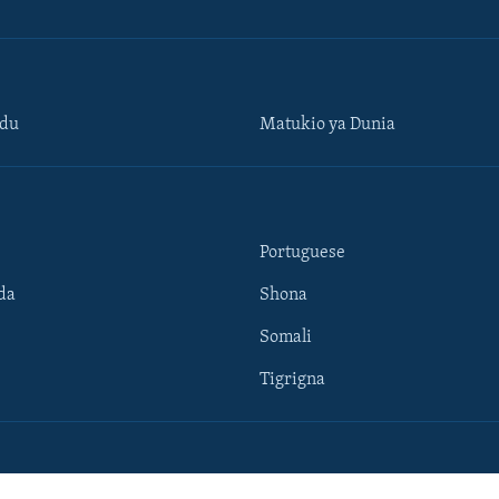
ndu
Matukio ya Dunia
Portuguese
da
Shona
Somali
Tigrigna