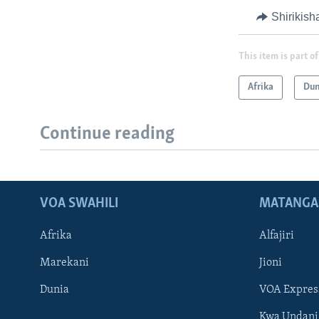
Shirikish
This item is part of
Afrika
Dun
Continue reading
VOA SWAHILI
MATANGA
Afrika
Alfajiri
Marekani
Jioni
Dunia
VOA Expres
Kwa Undani