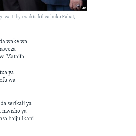
 wa Libya wakisikiliza huko Rabat,
muda wake wa
inaweza
wa Mataifa.
tua ya
sefu wa
a serikali ya
a mwisho ya
asa haijulikani