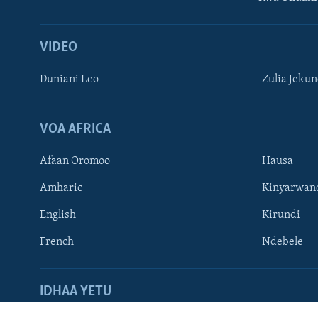
VIDEO
Duniani Leo
Zulia Jeku
VOA AFRICA
Afaan Oromoo
Hausa
Amharic
Kinyarwan
TUFUATE
English
Kirundi
French
Ndebele
Lugha
IDHAA YETU