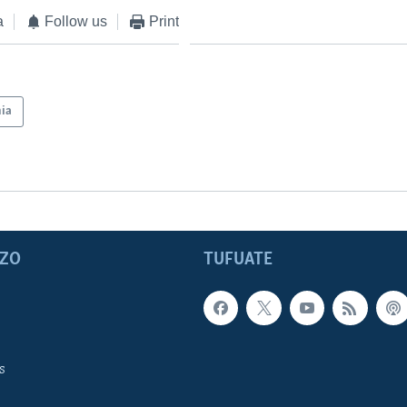
a
Follow us
Print
ia
ZO
TUFUATE
s