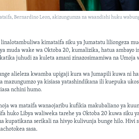
taifa, Bernardino Leon, akizungumza na waandishi huku wabunge
 linalotambuliwa kimataifa siku ya Jumatatu liliongeza 
 ya muda wake wa Oktoba 20, kumalizika, hatua ambayo 
 katika juhudi za kuleta amani zinazosimamiwa na Umoja 
nge alieleza kwamba upigaji kura wa Jumapili kuwa ni ha
wa mazungumzo ya kisiasa yatashindikana ili kuepuka uko
iasa nchini humo.
oja wa mataifa wanaojaribu kufikia makubaliano ya kuund
ifa huko Libya waliweka tarehe ya Oktoba 20 kuwa siku y
kupatikana serikali na hivyo kulivunja bunge hilo. Hivi s
kachotokea sasa.