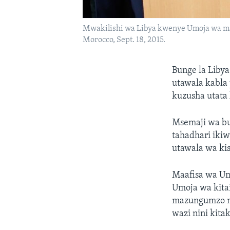
Mwakilishi wa Libya kwenye Umoja wa ma
Morocco, Sept. 18, 2015.
Bunge la Libya
utawala kabla
kuzusha utata
Msemaji wa bu
tahadhari iki
utawala wa kis
Maafisa wa Um
Umoja wa kita
mazungumzo na 
wazi nini kita