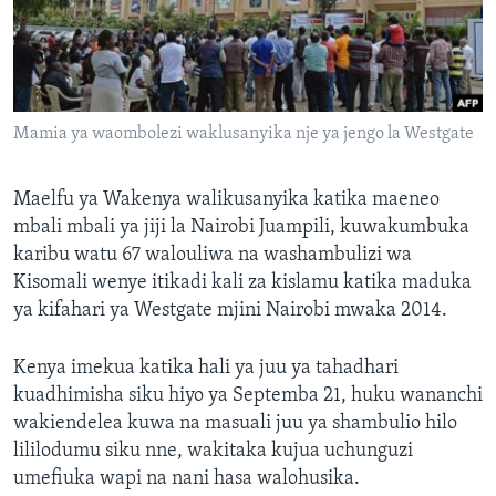
Mamia ya waombolezi waklusanyika nje ya jengo la Westgate
Maelfu ya Wakenya walikusanyika katika maeneo
mbali mbali ya jiji la Nairobi Juampili, kuwakumbuka
karibu watu 67 walouliwa na washambulizi wa
Kisomali wenye itikadi kali za kislamu katika maduka
ya kifahari ya Westgate mjini Nairobi mwaka 2014.
Kenya imekua katika hali ya juu ya tahadhari
kuadhimisha siku hiyo ya Septemba 21, huku wananchi
wakiendelea kuwa na masuali juu ya shambulio hilo
lililodumu siku nne, wakitaka kujua uchunguzi
umefiuka wapi na nani hasa walohusika.