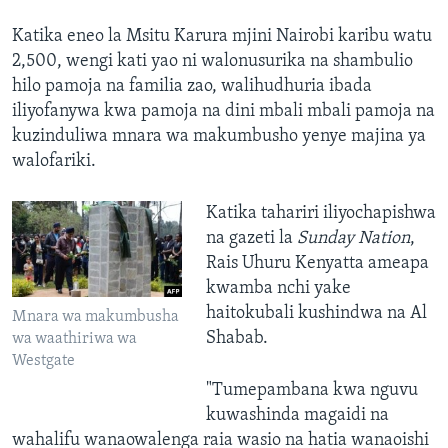
Katika eneo la Msitu Karura mjini Nairobi karibu watu
2,500, wengi kati yao ni walonusurika na shambulio
hilo pamoja na familia zao, walihudhuria ibada
iliyofanywa kwa pamoja na dini mbali mbali pamoja na
kuzinduliwa mnara wa makumbusho yenye majina ya
walofariki.
Katika tahariri iliyochapishwa
na gazeti la
Sunday Nation
,
Rais Uhuru Kenyatta ameapa
kwamba nchi yake
haitokubali kushindwa na Al
Mnara wa makumbusha
Shabab.
wa waathiriwa wa
Westgate
"Tumepambana kwa nguvu
kuwashinda magaidi na
wahalifu wanaowalenga raia wasio na hatia wanaoishi