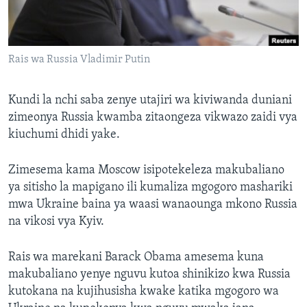
Rais wa Russia Vladimir Putin
Kundi la nchi saba zenye utajiri wa kiviwanda duniani
zimeonya Russia kwamba zitaongeza vikwazo zaidi vya
kiuchumi dhidi yake.
Zimesema kama Moscow isipotekeleza makubaliano
ya sitisho la mapigano ili kumaliza mgogoro mashariki
mwa Ukraine baina ya waasi wanaounga mkono Russia
na vikosi vya Kyiv.
Rais wa marekani Barack Obama amesema kuna
makubaliano yenye nguvu kutoa shinikizo kwa Russia
kutokana na kujihusisha kwake katika mgogoro wa