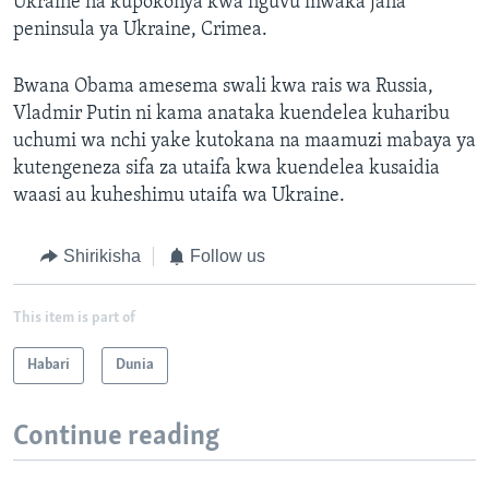
Ukraine na kupokonya kwa nguvu mwaka jana
peninsula ya Ukraine, Crimea.
Bwana Obama amesema swali kwa rais wa Russia,
Vladmir Putin ni kama anataka kuendelea kuharibu
uchumi wa nchi yake kutokana na maamuzi mabaya ya
kutengeneza sifa za utaifa kwa kuendelea kusaidia
waasi au kuheshimu utaifa wa Ukraine.
Shirikisha
Follow us
This item is part of
Habari
Dunia
Continue reading