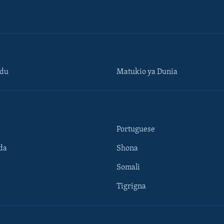
ndu
Matukio ya Dunia
Portuguese
da
Shona
Somali
Tigrigna