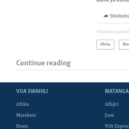
kabla ya kuon
Shirikish
This item is part of
Afrika
Mar
Continue reading
VOA SWAHILI
MATANGA
Afrika
Alfajiri
Marekani
Jioni
Dunia
VOA Expres