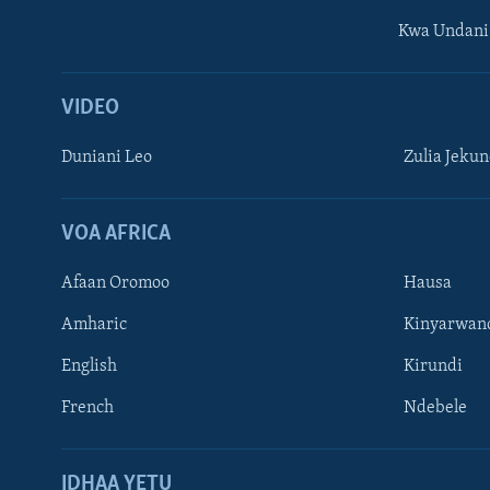
Kwa Undani
VIDEO
Duniani Leo
Zulia Jeku
VOA AFRICA
Afaan Oromoo
Hausa
Amharic
Kinyarwan
English
Kirundi
French
Ndebele
TUFUATE
IDHAA YETU