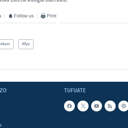
doka Liberia kuingia marekani.
a
Follow us
Print
ekani
Afya
ZO
TUFUATE
s