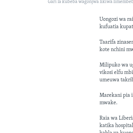
Gari la kubeba wagonjwa likiwa limembeb
Uongozi wa ra
kufuatia kupa
Taarifa zinas
kote nchini m
Milipuko wa u
vikosi elfu mb
umeuwa takriba
Marekani pia 
mwake.
Raia wa Liber
katika hospita