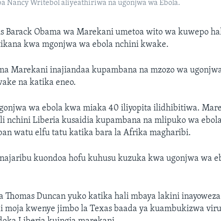
a Nancy Writebol aliyeathiriwa na ugonjwa wa Ebola.
is Barack Obama wa Marekani umetoa wito wa kuwepo hali
tikana kwa mgonjwa wa ebola nchini kwake.
ema Marekani inajiandaa kupambana na mzozo wa ugonjwa
wake na katika eneo.
gonjwa wa ebola kwa miaka 40 iliyopita ilidhibitiwa. Mar
ili nchini Liberia kusaidia kupambana na mlipuko wa ebo
n watu elfu tatu katika bara la Afrika magharibi.
inajaribu kuondoa hofu kuhusu kuzuka kwa ugonjwa wa eb
ia Thomas Duncan yuko katika hali mbaya lakini inayoweza
li moja kwenye jimbo la Texas baada ya kuambukizwa viru