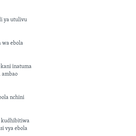
 ya utulivu
 wa ebola
ekani inatuma
la ambao
ola nchini
 kudhibitiwa
si vya ebola