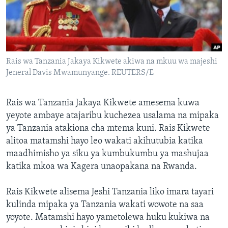
Rais wa Tanzania Jakaya Kikwete akiwa na mkuu wa majeshi
Jeneral Davis Mwamunyange. REUTERS/E
Rais wa Tanzania Jakaya Kikwete amesema kuwa
yeyote ambaye atajaribu kuchezea usalama na mipaka
ya Tanzania atakiona cha mtema kuni. Rais Kikwete
alitoa matamshi hayo leo wakati akihutubia katika
maadhimisho ya siku ya kumbukumbu ya mashujaa
katika mkoa wa Kagera unaopakana na Rwanda.
Rais Kikwete alisema Jeshi Tanzania liko imara tayari
kulinda mipaka ya Tanzania wakati wowote na saa
yoyote. Matamshi hayo yametolewa huku kukiwa na