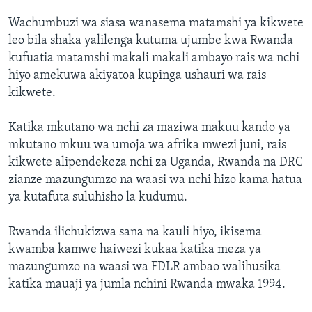
Wachumbuzi wa siasa wanasema matamshi ya kikwete
leo bila shaka yalilenga kutuma ujumbe kwa Rwanda
kufuatia matamshi makali makali ambayo rais wa nchi
hiyo amekuwa akiyatoa kupinga ushauri wa rais
kikwete.
Katika mkutano wa nchi za maziwa makuu kando ya
mkutano mkuu wa umoja wa afrika mwezi juni, rais
kikwete alipendekeza nchi za Uganda, Rwanda na DRC
zianze mazungumzo na waasi wa nchi hizo kama hatua
ya kutafuta suluhisho la kudumu.
Rwanda ilichukizwa sana na kauli hiyo, ikisema
kwamba kamwe haiwezi kukaa katika meza ya
mazungumzo na waasi wa FDLR ambao walihusika
katika mauaji ya jumla nchini Rwanda mwaka 1994.