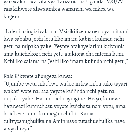
yao wakati wa vita vya Tanzania na Uganda 1978/79
rais kikwete aliwaambia wananchi wa mkoa wa
kagera:
“Laleni usingizi salama. Msisikilize maneno ya mitaani
kwa sababu Jeshi letu liko imara kabisa kulinda nchi
yetu na mipaka yake. Yeyote atakayejaribu kuivamia
ama kuichokoza nchi yetu atakiona cha mtema kuni.
Nchi iko salama na Jeshi liko imara kulinda nchi yetu,”
Rais Kikwete aliongeza kuwa:
“Ujumbe wetu mkubwa wa leo ni kwamba tuko tayari
wakati wote na, saa yeyote kuilinda nchi yetu na
mipaka yake. Hatuna nchi nyingine. Hivyo, kamwe
hatuwezi kumruhusu yeyote kuicheza nchi yetu, ama
kuichezea ama kuimega nchi hii. Kama
tulivyoshughulika na Amin naye tutashughulika naye
vivyo hivyo.”