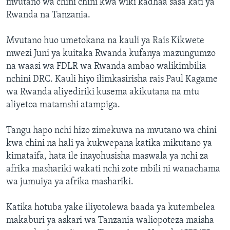
mvutano wa chini chini kwa wiki kadhaa sasa kati ya
Rwanda na Tanzania.
Mvutano huo umetokana na kauli ya Rais Kikwete
mwezi Juni ya kuitaka Rwanda kufanya mazungumzo
na waasi wa FDLR wa Rwanda ambao walikimbilia
nchini DRC. Kauli hiyo ilimkasirisha rais Paul Kagame
wa Rwanda aliyediriki kusema akikutana na mtu
aliyetoa matamshi atampiga.
Tangu hapo nchi hizo zimekuwa na mvutano wa chini
kwa chini na hali ya kukwepana katika mikutano ya
kimataifa, hata ile inayohusisha maswala ya nchi za
afrika mashariki wakati nchi zote mbili ni wanachama
wa jumuiya ya afrika mashariki.
Katika hotuba yake iliyotolewa baada ya kutembelea
makaburi ya askari wa Tanzania waliopoteza maisha