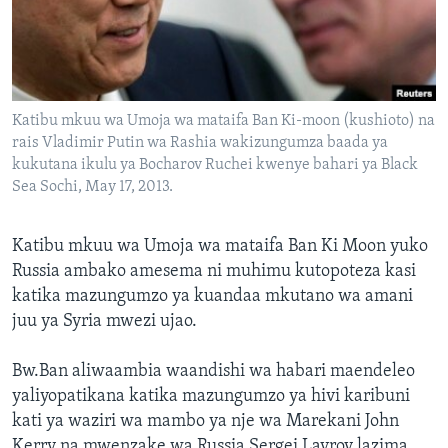
Katibu mkuu wa Umoja wa mataifa Ban Ki-moon (kushioto) na
rais Vladimir Putin wa Rashia wakizungumza baada ya
kukutana ikulu ya Bocharov Ruchei kwenye bahari ya Black
Sea Sochi, May 17, 2013.
Katibu mkuu wa Umoja wa mataifa Ban Ki Moon yuko
Russia ambako amesema ni muhimu kutopoteza kasi
katika mazungumzo ya kuandaa mkutano wa amani
juu ya Syria mwezi ujao.
Bw.Ban aliwaambia waandishi wa habari maendeleo
yaliyopatikana katika mazungumzo ya hivi karibuni
kati ya waziri wa mambo ya nje wa Marekani John
Kerry na mwenzake wa Russia Sergei Lavrov lazima