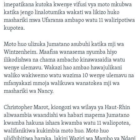
imepatikana kutoka kwenye vifusi vya moto mkubwa
katika jengo linalotumika wakati wa likizo huko
mashariki mwa Ufaransa ambapo watu 11 waliripotiwa
kupotea.
Moto huo ulizuka Jumatano asubuhi katika mji wa
Wintzenheim. Maafisa wanasema nyumba hiyo
ilikodishwa na chama ambacho kinawasaidia watu
wenye ulemavu. Wakazi hao ambao hawajulikani
waliko wakiwemo watu wazima 10 wenye ulemavu na
mfanyakazi mmoja walikuwa wanatokea mji wa
mashariki wa Nancy.
Christopher Marot, kiongozi wa wilaya ya Haut-Rhin
aliwaambia waandishi wa habari mapema Jumatano
kwamba hakuna ishara kwamba watu 11 waliopotea,
walifanikiwa kukimbia moto huo. Moto huo
ulidhibitiwa haraka, lakini Waziri wa Mambo ya Ndani