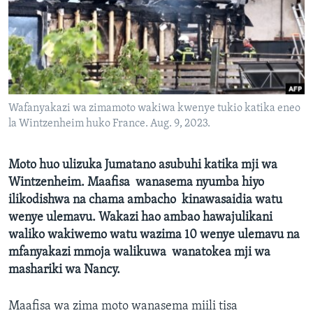
Wafanyakazi wa zimamoto wakiwa kwenye tukio katika eneo
la Wintzenheim huko France. Aug. 9, 2023.
Moto huo ulizuka Jumatano asubuhi katika mji wa
Wintzenheim. Maafisa wanasema nyumba hiyo
ilikodishwa na chama ambacho kinawasaidia watu
wenye ulemavu. Wakazi hao ambao hawajulikani
waliko wakiwemo watu wazima 10 wenye ulemavu na
mfanyakazi mmoja walikuwa wanatokea mji wa
mashariki wa Nancy.
Maafisa wa zima moto wanasema miili tisa