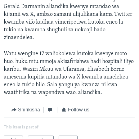
Gerald Darmanin aliandika kwenye mtandao wa
kijamii wa X, ambao zamani ulijulikana kama Twitter
kwamba vifo kadhaa vimeripotiwa kutoka eneo la
tukio na kwamba shughuli za uokoaji bado
zinaendelea.
Watu wengine 17 waliokolewa kutoka kwenye moto
huo, huku mtu mmoja akisafirishwa hadi hospitali iliyo
karibu. Waziri Mkuu wa Ufaransa, Elisabeth Borne
amesema kupitia mtandao wa X kwamba anaelekea
eneo la tukio hilo. Sala yangu ya kwanza ni kwa
waathirika na wapendwa wao, aliandika.
Shirikisha
Follow us
This item is part of