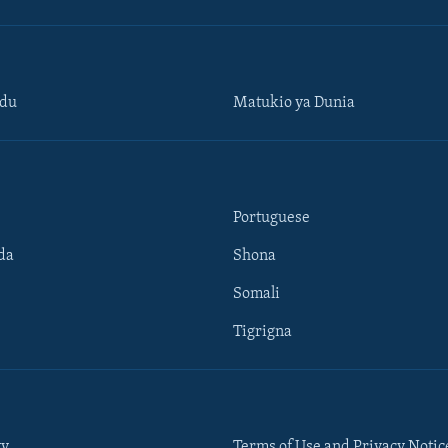
ndu
Matukio ya Dunia
Portuguese
da
Shona
Somali
Tigrigna
ty
Terms of Use and Privacy Notic