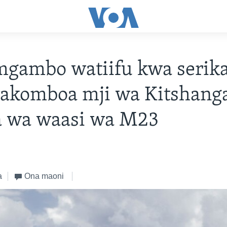
ambo watiifu kwa serika
akomboa mji wa Kitshang
a wa waasi wa M23
a
Ona maoni