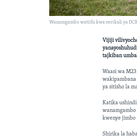
Wanamgambo watiifu kwa serikali ya DCR 
Vijiji vilivyo
yanayoshuhudi
tajkiban umbal
Waasi wa M23
wakipambana k
ya sitisho la 
Katika ushind
wanamgambo w
kwenye jimbo l
Shirika la hab