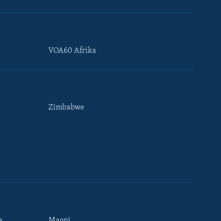
VOA60 Afrika
Zimbabwe
e
Maoni