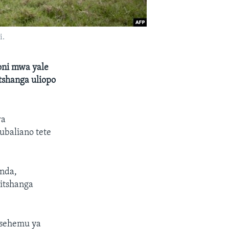
i.
goni mwa yale
tshanga uliopo
wa
ubaliano tete
nda,
itshanga
a sehemu ya