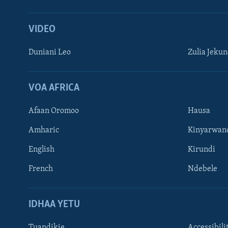
VIDEO
Duniani Leo
Zulia Jeku
VOA AFRICA
Afaan Oromoo
Hausa
Amharic
Kinyarwan
English
Kirundi
French
Ndebele
TUFUATE
IDHAA YETU
Tuandikie
Accessibili