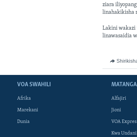
ziara iliyopan
linahakikisha
Lakini wakazi
linawasaidia 
Shirikish
VOA SWAHILI
MATANGA
Afrika
Alfajiri
Marekani
Jioni
Dunia
VOA Expres
Kwa Undani