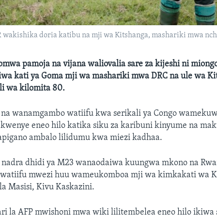
wakishika doria katibu na mji wa Kitshanga, mashariki mwa nch
chomwa pamoja na vijana waliovalia sare za kijeshi ni mion
wa kati ya Goma mji wa mashariki mwa DRC na ule wa Ki
i wa kilomita 80.
 na wanamgambo watiifu kwa serikali ya Congo wameku
wenye eneo hilo katika siku za karibuni kinyume na mak
mapigano ambalo lilidumu kwa miezi kadhaa.
i nadra dhidi ya M23 wanaodaiwa kuungwa mkono na Rwa
atiifu mwezi huu wameukomboa mji wa kimkakati wa K
a Masisi, Kivu Kaskazini.
ari la AFP mwishoni mwa wiki lilitembelea eneo hilo ikiw