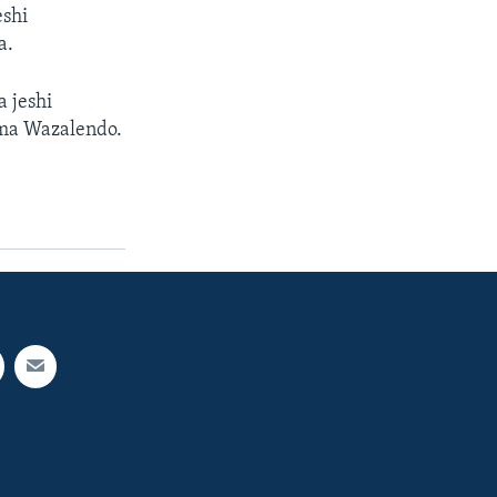
eshi
a.
 jeshi
ma Wazalendo.