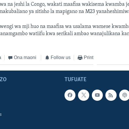
gwa na jeshi la Congo, wakati maafisa wakisema kwamba j
 makubaliano ya sitisho la mapigano na M23 yanaheshimiw
 wengi wa mji huo na maafisa wa usalama wamese kwamba
wanamgambo watiifu kwa serikali ambao wanajulikana ka
a
Ona maoni
Follow us
Print
ZO
TUFUATE
s