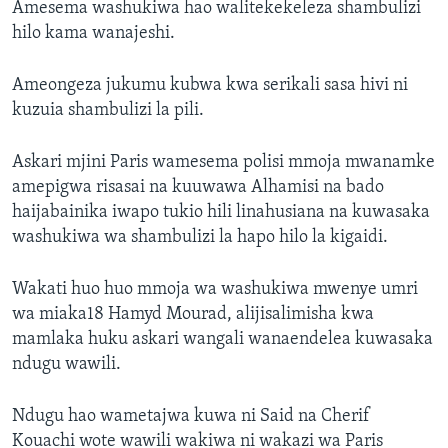
Amesema washukiwa hao walitekekeleza shambulizi
hilo kama wanajeshi.
Ameongeza jukumu kubwa kwa serikali sasa hivi ni
kuzuia shambulizi la pili.
Askari mjini Paris wamesema polisi mmoja mwanamke
amepigwa risasai na kuuwawa Alhamisi na bado
haijabainika iwapo tukio hili linahusiana na kuwasaka
washukiwa wa shambulizi la hapo hilo la kigaidi.
Wakati huo huo mmoja wa washukiwa mwenye umri
wa miaka18 Hamyd Mourad, alijisalimisha kwa
mamlaka huku askari wangali wanaendelea kuwasaka
ndugu wawili.
Ndugu hao wametajwa kuwa ni Said na Cherif
Kouachi wote wawili wakiwa ni wakazi wa Paris