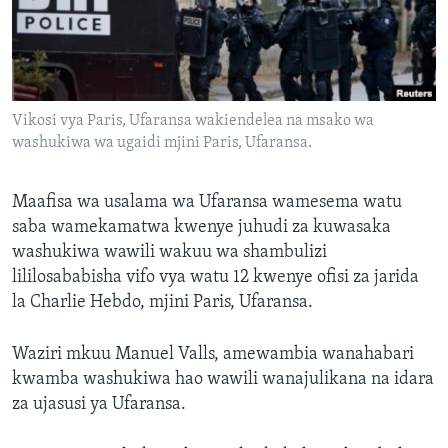
Vikosi vya Paris, Ufaransa wakiendelea na msako wa
washukiwa wa ugaidi mjini Paris, Ufaransa.
Maafisa wa usalama wa Ufaransa wamesema watu
saba wamekamatwa kwenye juhudi za kuwasaka
washukiwa wawili wakuu wa shambulizi
lililosababisha vifo vya watu 12 kwenye ofisi za jarida
la Charlie Hebdo, mjini Paris, Ufaransa.
Waziri mkuu Manuel Valls, amewambia wanahabari
kwamba washukiwa hao wawili wanajulikana na idara
za ujasusi ya Ufaransa.