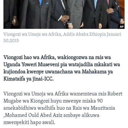
Viongozi wa Umoja wa Afrika, Addis Ababa Ethiopia Januari
30,2015
Viongozi hao wa Afrika, wakiongozwa na rais wa
Uganda Yoweri Museveni pia watajadilia mkakati wa
kujiondoa kwenye uwanachana wa Mahakama ya
Kimataifa ya jinai-ICC.
Viongozi wa Umoja wa Afrika wamemteua rais Robert
Mugabe wa Kiongozi huyu mwenye miaka 90
amekabidhiwa wadhifa huo na Rais wa Mauritania
,Mohamed Ould Abed Aziz ambaye alikuwa
mwenyekiti hapo awali.