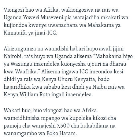
Viongozi hao wa Afrika, wakiongozwa na rais wa
Uganda Yoweri Museveni pia watajadilia mkakati wa
kujiondoa kwenye uwanachana wa Mahakama ya
Kimataifa ya jinai-ICC.
Akizungumza na waandishi habari hapo awali jijini
Nairobi, rais huyo wa Uganda alisema “Mahakama hiyo
ya Wazungu inaendelea kuonyesha ujeuri na dharau
kwa Waafrika.” Alisema ingawa ICC imeondoa kesi
dhidi ya rais wa Kenya Uhuru Kenyatta, bado
hajaridhika kwa sababu kesi dhidi ya Naibu rais wa
Kenya William Ruto ingali inaendelea.
Wakati huo, huo viongozi hao wa Afrika
wameidhinisha mpango wa kupeleka kikosi cha
pamoja cha wanajeshi 7,500 cha kukabiliana na
wanamgambo wa Boko Haram.