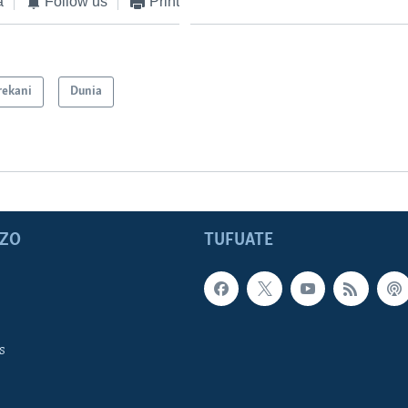
a
Follow us
Print
ekani
Dunia
ZO
TUFUATE
s