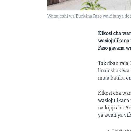
Wanajeshi wa Burkina Faso wakifanya dor
Kikosi cha wan
wasiojulikana 
Faso gavana wa
Takriban raia 
linaloshukiwa
mtaa katika en
Kikosi cha wan
wasiojulikana
na kijiji cha 
ya awali ya vif