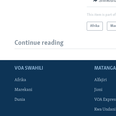
Shirikish
This item is part of
Afrika
Mar
Continue reading
VOA SWAHILI
MATANGA
Afrika
Alfajiri
Marekani
Jioni
Dunia
VOA Expres
Kwa Undani