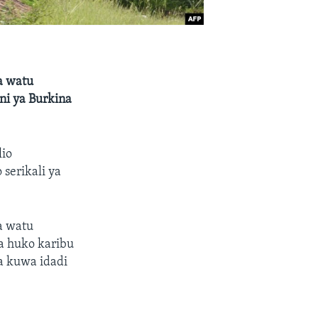
a watu
ni ya Burkina
lio
serikali ya
a watu
a huko karibu
za kuwa idadi