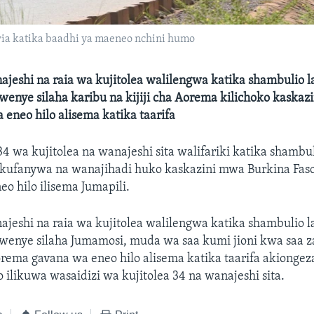
ia katika baadhi ya maeneo nchini humo
ajeshi na raia wa kujitolea walilengwa katika shambulio l
wenye silaha karibu na kijiji cha Aorema kilichoko kaskazi
 eneo hilo alisema katika taarifa
34 wa kujitolea na wanajeshi sita walifariki katika shambu
 kufanywa na wanajihadi huko kaskazini mwa Burkina Faso 
eo hilo ilisema Jumapili.
ajeshi na raia wa kujitolea walilengwa katika shambulio l
 wenye silaha Jumamosi, muda wa saa kumi jioni kwa saa z
Aorema gavana wa eneo hilo alisema katika taarifa akionge
o ilikuwa wasaidizi wa kujitolea 34 na wanajeshi sita.