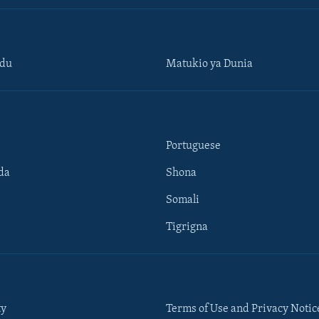
ndu
Matukio ya Dunia
Portuguese
da
Shona
Somali
Tigrigna
ty
Terms of Use and Privacy Notic