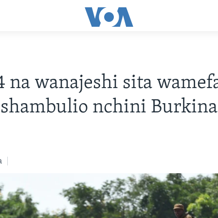
4 na wanajeshi sita wamefa
 shambulio nchini Burkina
a