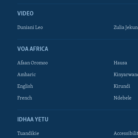
VIDEO
Duniani Leo
Zulia Jeku
VOA AFRICA
Afaan Oromoo
Hausa
Amharic
Kinyarwan
English
Kirundi
French
Ndebele
TUFUATE
IDHAA YETU
Tuandikie
Accessibili
Lugha