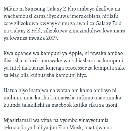
Mfano ni Samsung Galaxy Z Flip ambayo ilisifiwa na
wachambuzi kama iliyokuwa imerekebisha hitilafu
zote zilizokuwa kwenye simu za awali za Galaxy Fold
na Galaxy Z Fold, zilizokuwa zimezinduliwa kwa mara
ya kwanza mwaka 2019.
Kwa upande wa kampuni ya Apple, ni mwaka ambao
ilisitisha ushirikiano wake wa kibiashara na kampuni
ya Intel na kuanza kujenga processor za komputa zake
za Mac bila kuihusisha kampuni hiyo.
Hatua hiyo inatajwa na wataalam kama ambayo ni
muhimu mno katika kuimarisha mfumo unaotumika
kuunda talakilishi za macbook katika siku za usoni.
Mjasiriamali wa vifaa na vyombo vinavyotumia
teknolojia ya hali ya juu Elon Musk, anatajwa na