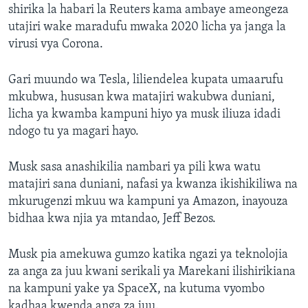
shirika la habari la Reuters kama ambaye ameongeza
utajiri wake maradufu mwaka 2020 licha ya janga la
virusi vya Corona.
Gari muundo wa Tesla, liliendelea kupata umaarufu
mkubwa, hususan kwa matajiri wakubwa duniani,
licha ya kwamba kampuni hiyo ya musk iliuza idadi
ndogo tu ya magari hayo.
Musk sasa anashikilia nambari ya pili kwa watu
matajiri sana duniani, nafasi ya kwanza ikishikiliwa na
mkurugenzi mkuu wa kampuni ya Amazon, inayouza
bidhaa kwa njia ya mtandao, Jeff Bezos.
Musk pia amekuwa gumzo katika ngazi ya teknolojia
za anga za juu kwani serikali ya Marekani ilishirikiana
na kampuni yake ya SpaceX, na kutuma vyombo
kadhaa kwenda anga za juu.