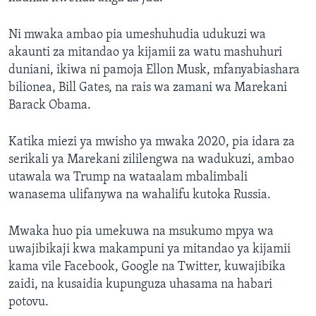
Ni mwaka ambao pia umeshuhudia udukuzi wa
akaunti za mitandao ya kijamii za watu mashuhuri
duniani, ikiwa ni pamoja Ellon Musk, mfanyabiashara
bilionea, Bill Gates, na rais wa zamani wa Marekani
Barack Obama.
Katika miezi ya mwisho ya mwaka 2020, pia idara za
serikali ya Marekani zililengwa na wadukuzi, ambao
utawala wa Trump na wataalam mbalimbali
wanasema ulifanywa na wahalifu kutoka Russia.
Mwaka huo pia umekuwa na msukumo mpya wa
uwajibikaji kwa makampuni ya mitandao ya kijamii
kama vile Facebook, Google na Twitter, kuwajibika
zaidi, na kusaidia kupunguza uhasama na habari
potovu.