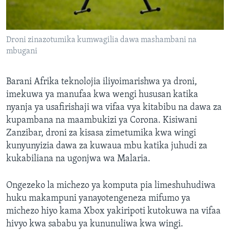
Droni zinazotumika kumwagilia dawa mashambani na
mbugani
Barani Afrika teknolojia iliyoimarishwa ya droni,
imekuwa ya manufaa kwa wengi hususan katika
nyanja ya usafirishaji wa vifaa vya kitabibu na dawa za
kupambana na maambukizi ya Corona. Kisiwani
Zanzibar, droni za kisasa zimetumika kwa wingi
kunyunyizia dawa za kuwaua mbu katika juhudi za
kukabiliana na ugonjwa wa Malaria.
Ongezeko la michezo ya komputa pia limeshuhudiwa
huku makampuni yanayotengeneza mifumo ya
michezo hiyo kama Xbox yakiripoti kutokuwa na vifaa
hivyo kwa sababu ya kununuliwa kwa wingi.