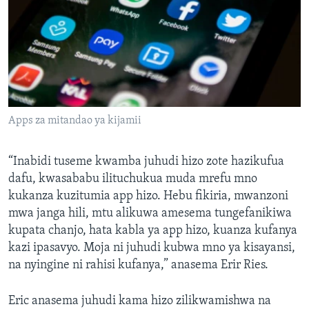
Apps za mitandao ya kijamii
“Inabidi tuseme kwamba juhudi hizo zote hazikufua
dafu, kwasababu ilituchukua muda mrefu mno
kukanza kuzitumia app hizo. Hebu fikiria, mwanzoni
mwa janga hili, mtu alikuwa amesema tungefanikiwa
kupata chanjo, hata kabla ya app hizo, kuanza kufanya
kazi ipasavyo. Moja ni juhudi kubwa mno ya kisayansi,
na nyingine ni rahisi kufanya,” anasema Erir Ries.
Eric anasema juhudi kama hizo zilikwamishwa na