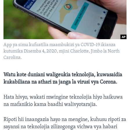
App ya simu kufuatilia maambukizi ya COVID-19 ikianza
kutumika Disemba 4, 2020, mjini Charlotte, Jimbo la North
Carolina.
Watu kote duniani waligeukia teknolojia, kuwasaidia
kukabiliana na athari za janga la virusi vya Corona.
Hata hivyo, wakati mwingine teknolojia hiyo haikuwa
na mafanikio kama baadhi walivyotarajia.
Ripoti hii inaangazia hayo na mengine, kuhusu ripoti za
sayansi na teknolojia zilizogonga vichwa vya habari