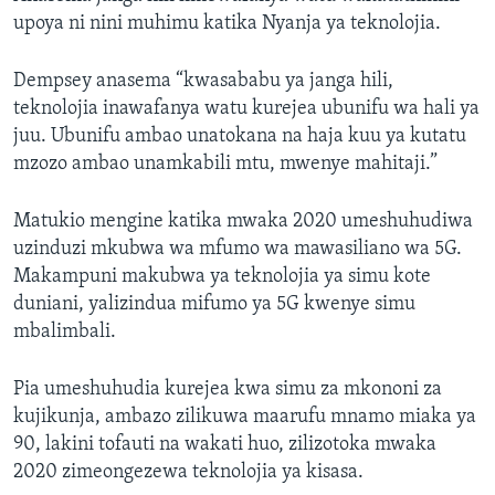
upoya ni nini muhimu katika Nyanja ya teknolojia.
Dempsey anasema “kwasababu ya janga hili,
teknolojia inawafanya watu kurejea ubunifu wa hali ya
juu. Ubunifu ambao unatokana na haja kuu ya kutatu
mzozo ambao unamkabili mtu, mwenye mahitaji.”
Matukio mengine katika mwaka 2020 umeshuhudiwa
uzinduzi mkubwa wa mfumo wa mawasiliano wa 5G.
Makampuni makubwa ya teknolojia ya simu kote
duniani, yalizindua mifumo ya 5G kwenye simu
mbalimbali.
Pia umeshuhudia kurejea kwa simu za mkononi za
kujikunja, ambazo zilikuwa maarufu mnamo miaka ya
90, lakini tofauti na wakati huo, zilizotoka mwaka
2020 zimeongezewa teknolojia ya kisasa.