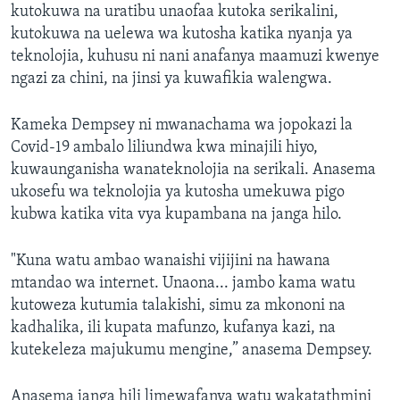
kutokuwa na uratibu unaofaa kutoka serikalini,
kutokuwa na uelewa wa kutosha katika nyanja ya
teknolojia, kuhusu ni nani anafanya maamuzi kwenye
ngazi za chini, na jinsi ya kuwafikia walengwa.
Kameka Dempsey ni mwanachama wa jopokazi la
Covid-19 ambalo liliundwa kwa minajili hiyo,
kuwaunganisha wanateknolojia na serikali. Anasema
ukosefu wa teknolojia ya kutosha umekuwa pigo
kubwa katika vita vya kupambana na janga hilo.
"Kuna watu ambao wanaishi vijijini na hawana
mtandao wa internet. Unaona... jambo kama watu
kutoweza kutumia talakishi, simu za mkononi na
kadhalika, ili kupata mafunzo, kufanya kazi, na
kutekeleza majukumu mengine,” anasema Dempsey.
Anasema janga hili limewafanya watu wakatathmini