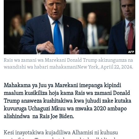
Rais wa zamani wa Marekani Donald Trump akizungumza na
waandishi wa habari mahakamaniNew York, Apriil 22, 2024.
Mahakama ya Juu ya Marekani imepanga kipindi
maalum kusikiliza hoja kama Rais wa zamani Donald
Trump anaweza kushitakiwa kwa juhudi zake kutaka
kuvuruga Uchaguzi Mkuu wa mwaka 2020 ambapo
alishindwa na Rais Joe Biden.
Kesi inayotakiwa kujadiliwa Alhamisi ni kuhusu