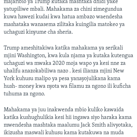
majaribio ya Trump kutaka mashtaka dhidi yake
yatupiliwe mbali. Mahakama za chini zimegundua
kuwa hawezi kudai kwa hatua ambazo waendesha
mashataka wanasema zilitaka kuingilia matokeo ya
uchaguzi kinyume cha sheria.
Trump ameshitakiwa katika mahakama ya serikali
mjini Washington, kwa kula njama ya kutaka kutengua
uchaguzi wa mwaka 2020 moja wapo ya kesi nne za
uhalifu anazokabiliwa nazo . kesi ilianza mjini New
York kuhusu malipo ya pesa yanayojulikana kama
hush- money kwa nyota wa filamu za ngono ili kuficha
tuhuma za ngono.
Mahakama ya juu inakwenda mbio kuliko kawaida
katika kushughulikia kesi hii ingawa siyo haraka kama
mwendesha mashtaka maalumu Jack Smith alivyotaka,
ikizusha maswali kuhusu kama kutakuwa na muda