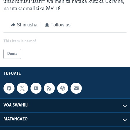
unaoruhusu usafiri wa meli za nafaka kutoka Ukraine,
na utakaomalizika Mei 18
Shirikisha
Follow us
This item is part of
Dunia
TUFUATE
VOA SWAHILI
MATANGAZO