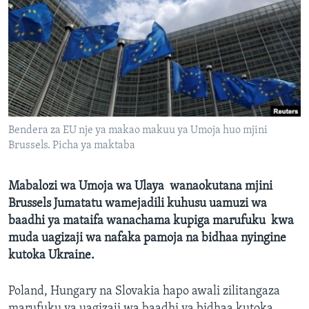
Bendera za EU nje ya makao makuu ya Umoja huo mjini
Brussels. Picha ya maktaba
Mabalozi wa Umoja wa Ulaya wanaokutana mjini
Brussels Jumatatu wamejadili kuhusu uamuzi wa
baadhi ya mataifa wanachama kupiga marufuku kwa
muda uagizaji wa nafaka pamoja na bidhaa nyingine
kutoka Ukraine.
Poland, Hungary na Slovakia hapo awali zilitangaza
marufuku ya uagizaji wa baadhi ya bidhaa kutoka