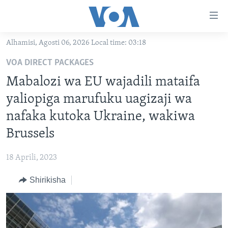
Upatikanaji
viungo
Nenda
Alhamisi, Agosti 06, 2026 Local time: 03:18
habari
HABARI
VOA DIRECT PACKAGES
kuu
VIDEO
KENYA
Nenda
Mabalozi wa EU wajadili mataifa
MATANGAZO YETU
katika
TANZANIA
DUNIANI LEO
yaliopiga marufuku uagizaji wa
urambazaji
JARIDA LA WIKIENDI
JAMHURI YA KIDEMOKRASIA YA KONGO
MAISHA NA AFYA
ALFAJIRI 0300 UTC
nafaka kutoka Ukraine, wakiwa
Nenda
MAHOJIANO MAALUM: HABARI POTOFU
RWANDA
ZULIA JEKUNDU
VOA EXPRESS 1330 UTC
katika
Brussels
tafuta
UGANDA
JIONI 1630 UTC
TUFUATE
18 Aprili, 2023
BURUNDI
KWA UNDANI 1800 UTC
Shirikisha
AFRIKA
MAREKANI
Lugha
DUNIA