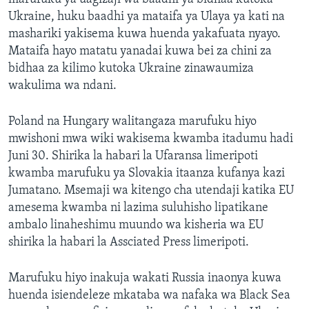
Ukraine, huku baadhi ya mataifa ya Ulaya ya kati na
mashariki yakisema kuwa huenda yakafuata nyayo.
Mataifa hayo matatu yanadai kuwa bei za chini za
bidhaa za kilimo kutoka Ukraine zinawaumiza
wakulima wa ndani.
Poland na Hungary walitangaza marufuku hiyo
mwishoni mwa wiki wakisema kwamba itadumu hadi
Juni 30. Shirika la habari la Ufaransa limeripoti
kwamba marufuku ya Slovakia itaanza kufanya kazi
Jumatano. Msemaji wa kitengo cha utendaji katika EU
amesema kwamba ni lazima suluhisho lipatikane
ambalo linaheshimu muundo wa kisheria wa EU
shirika la habari la Assciated Press limeripoti.
Marufuku hiyo inakuja wakati Russia inaonya kuwa
huenda isiendeleze mkataba wa nafaka wa Black Sea