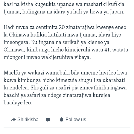
kasi na kisha kugeukia upande wa mashariki kufikia
Ijumaa, kulingana na idara ya hali ya hewa ya Japan.
Hadi mvua za centimita 20 zinatarajiwa kwenye eneo
la Okinawa kufikia katikati mwa Ijumaa, idara hiyo
imeongeza. Kulingana na serikali ya kieneo ya
Okinawa, kimbunga hicho kimejeruhi watu 41, watatu
miongoni mwao wakijeruhiwa vibaya.
Maelfu ya wakazi wamebaki bila umeme hivi leo kwa
kuwa kimbunga hicho kimezuia shuguli za ukarabati
kuendelea. Shuguli za usafiri pia zimeathirika ingawa
baadhi ya safari za ndege zinatarajiwa kurejea
baadaye leo.
Shirikisha
Follow us