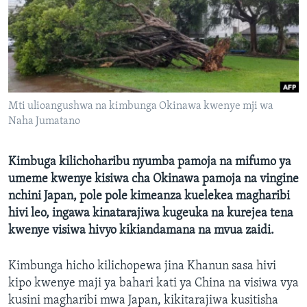
Mti ulioangushwa na kimbunga Okinawa kwenye mji wa
Naha Jumatano
Kimbuga kilichoharibu nyumba pamoja na mifumo ya
umeme kwenye kisiwa cha Okinawa pamoja na vingine
nchini Japan, pole pole kimeanza kuelekea magharibi
hivi leo, ingawa kinatarajiwa kugeuka na kurejea tena
kwenye visiwa hivyo kikiandamana na mvua zaidi.
Kimbunga hicho kilichopewa jina Khanun sasa hivi
kipo kwenye maji ya bahari kati ya China na visiwa vya
kusini magharibi mwa Japan, kikitarajiwa kusitisha