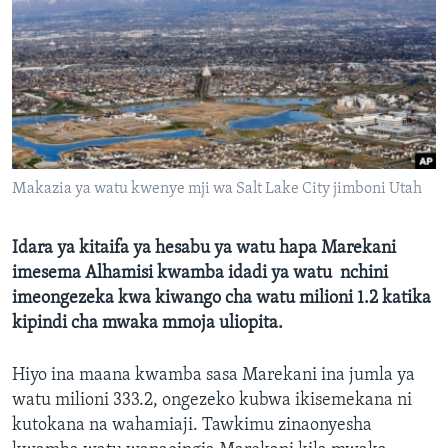
Makazia ya watu kwenye mji wa Salt Lake City jimboni Utah
Idara ya kitaifa ya hesabu ya watu hapa Marekani
imesema Alhamisi kwamba idadi ya watu nchini
imeongezeka kwa kiwango cha watu milioni 1.2 katika
kipindi cha mwaka mmoja uliopita.
Hiyo ina maana kwamba sasa Marekani ina jumla ya
watu milioni 333.2, ongezeko kubwa ikisemekana ni
kutokana na wahamiaji. Tawkimu zinaonyesha