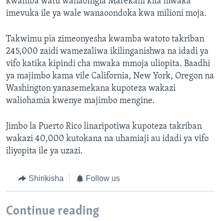
kwamba watu wanaoingia Marekani kila mwaka
imevuka ile ya wale wanaoondoka kwa milioni moja.
Takwimu pia zimeonyesha kwamba watoto takriban
245,000 zaidi wamezaliwa ikilinganishwa na idadi ya
vifo katika kipindi cha mwaka mmoja uliopita. Baadhi
ya majimbo kama vile California, New York, Oregon na
Washington yanasemekana kupoteza wakazi
waliohamia kwenye majimbo mengine.
Jimbo la Puerto Rico linaripotiwa kupoteza takriban
wakazi 40,000 kutokana na uhamiaji au idadi ya vifo
iliyopita ile ya uzazi.
Shirikisha
Follow us
Continue reading