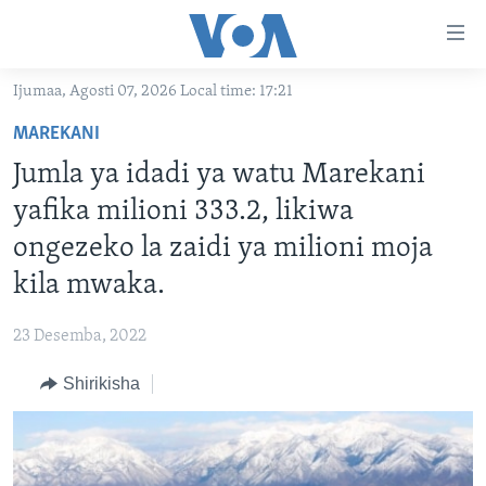
Upatikanaji
viungo
Nenda
Ijumaa, Agosti 07, 2026 Local time: 17:21
habari
HABARI
MAREKANI
kuu
VIDEO
KENYA
Nenda
Jumla ya idadi ya watu Marekani
MATANGAZO YETU
katika
TANZANIA
DUNIANI LEO
yafika milioni 333.2, likiwa
urambazaji
JARIDA LA WIKIENDI
JAMHURI YA KIDEMOKRASIA YA KONGO
MAISHA NA AFYA
ALFAJIRI 0300 UTC
ongezeko la zaidi ya milioni moja
Nenda
MAHOJIANO MAALUM: HABARI POTOFU
RWANDA
ZULIA JEKUNDU
VOA EXPRESS 1330 UTC
katika
kila mwaka.
tafuta
UGANDA
JIONI 1630 UTC
TUFUATE
23 Desemba, 2022
BURUNDI
KWA UNDANI 1800 UTC
Shirikisha
AFRIKA
MAREKANI
Lugha
DUNIA