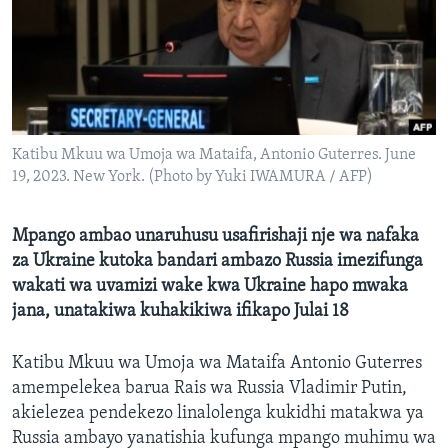
Katibu Mkuu wa Umoja wa Mataifa, Antonio Guterres. June
19, 2023. New York. (Photo by Yuki IWAMURA / AFP)
Mpango ambao unaruhusu usafirishaji nje wa nafaka
za Ukraine kutoka bandari ambazo Russia imezifunga
wakati wa uvamizi wake kwa Ukraine hapo mwaka
jana, unatakiwa kuhakikiwa ifikapo Julai 18
Katibu Mkuu wa Umoja wa Mataifa Antonio Guterres
amempelekea barua Rais wa Russia Vladimir Putin,
akielezea pendekezo linalolenga kukidhi matakwa ya
Russia ambayo yanatishia kufunga mpango muhimu wa