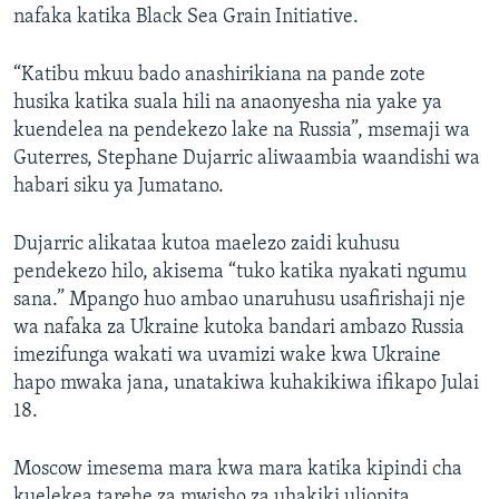
nafaka katika Black Sea Grain Initiative.
“Katibu mkuu bado anashirikiana na pande zote
husika katika suala hili na anaonyesha nia yake ya
kuendelea na pendekezo lake na Russia”, msemaji wa
Guterres, Stephane Dujarric aliwaambia waandishi wa
habari siku ya Jumatano.
Dujarric alikataa kutoa maelezo zaidi kuhusu
pendekezo hilo, akisema “tuko katika nyakati ngumu
sana.” Mpango huo ambao unaruhusu usafirishaji nje
wa nafaka za Ukraine kutoka bandari ambazo Russia
imezifunga wakati wa uvamizi wake kwa Ukraine
hapo mwaka jana, unatakiwa kuhakikiwa ifikapo Julai
18.
Moscow imesema mara kwa mara katika kipindi cha
kuelekea tarehe za mwisho za uhakiki uliopita,