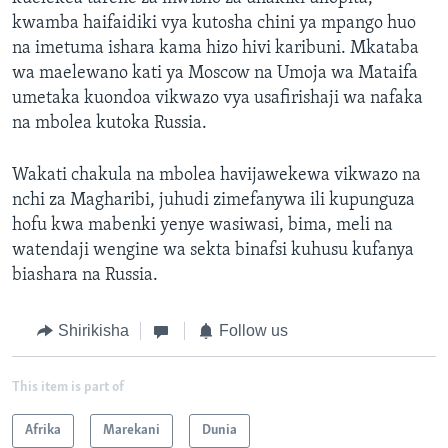
kwamba haifaidiki vya kutosha chini ya mpango huo
na imetuma ishara kama hizo hivi karibuni. Mkataba
wa maelewano kati ya Moscow na Umoja wa Mataifa
umetaka kuondoa vikwazo vya usafirishaji wa nafaka
na mbolea kutoka Russia.
Wakati chakula na mbolea havijawekewa vikwazo na
nchi za Magharibi, juhudi zimefanywa ili kupunguza
hofu kwa mabenki yenye wasiwasi, bima, meli na
watendaji wengine wa sekta binafsi kuhusu kufanya
biashara na Russia.
Shirikisha
Follow us
This item is part of
Afrika
Marekani
Dunia