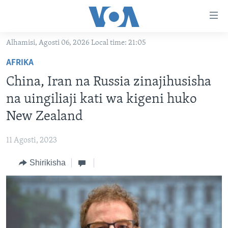
Upatikanaji
viungo
Nenda
Alhamisi, Agosti 06, 2026 Local time: 21:05
habari
HABARI
AFRIKA
kuu
VIDEO
KENYA
Nenda
China, Iran na Russia zinajihusisha
MATANGAZO YETU
katika
TANZANIA
DUNIANI LEO
na uingiliaji kati wa kigeni huko
urambazaji
JARIDA LA WIKIENDI
JAMHURI YA KIDEMOKRASIA YA KONGO
MAISHA NA AFYA
ALFAJIRI 0300 UTC
New Zealand
Nenda
MAHOJIANO MAALUM: HABARI POTOFU
RWANDA
ZULIA JEKUNDU
VOA EXPRESS 1330 UTC
katika
11 Agosti, 2023
tafuta
UGANDA
JIONI 1630 UTC
TUFUATE
Shirikisha
BURUNDI
KWA UNDANI 1800 UTC
AFRIKA
MAREKANI
Lugha
DUNIA