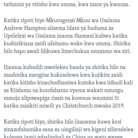
tathmini ya vitisho kwa umma, kwa mara ya kwanza.
Katika ripoti hiyo Mkurugenzi Mkuu wa Usalama
Andrew Hampton alisema Idara ya huduma za
Upelelezi wa Usalama inaona thamani kubwa katika
kushirikiana zaidi ufahamu wake kwa umma. Shirika
hilo hapo awali lilikuwa limechukua mtazamo wa siri.
Iliamua kubadili mwelekeo baada ya shirika hilo na
mashirika mengine kukosolewa kwa kujikita zaidi
katika kitisho kinachodhaniwa kutoka kwa itikadi kali
za Kiislamu na kutofahamu vyema wakati mzungu
mmoja alipowapiga risasi na kuwaua waumini 51
katika misikiti miwili ya Christchurch mwaka 2019.
Katika ripoti hiyo, shirika hilo linasema kuwa kesi
zinazofahamika sana za uingiliaji wa kigeni ziliendelea
kulenga jamii mbalimbali za China na watu wenye