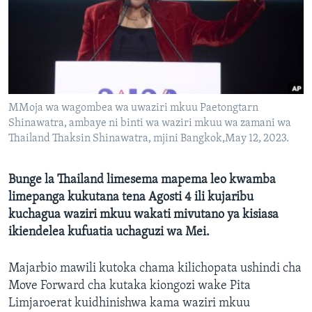
MMoja wa wagombea wa uwaziri mkuu Paetongtarn
Shinawatra, ambaye ni binti wa waziri mkuu wa zamani wa
Thailand Thaksin Shinawatra, mjini Bangkok,May 12, 2023.
Bunge la Thailand limesema mapema leo kwamba
limepanga kukutana tena Agosti 4 ili kujaribu
kuchagua waziri mkuu wakati mivutano ya kisiasa
ikiendelea kufuatia uchaguzi wa Mei.
Majarbio mawili kutoka chama kilichopata ushindi cha
Move Forward cha kutaka kiongozi wake Pita
Limjaroerat kuidhinishwa kama waziri mkuu