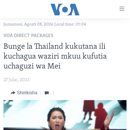
Upatikanaji
viungo
Nenda
Jumamosi, Agosti 08, 2026 Local time: 07:04
habari
HABARI
VOA DIRECT PACKAGES
kuu
VIDEO
KENYA
Nenda
Bunge la Thailand kukutana ili
MATANGAZO YETU
katika
TANZANIA
DUNIANI LEO
kuchagua waziri mkuu kufutia
urambazaji
JARIDA LA WIKIENDI
JAMHURI YA KIDEMOKRASIA YA KONGO
MAISHA NA AFYA
ALFAJIRI 0300 UTC
uchaguzi wa Mei
Nenda
MAHOJIANO MAALUM: HABARI POTOFU
RWANDA
ZULIA JEKUNDU
VOA EXPRESS 1330 UTC
katika
27 Julai, 2023
tafuta
UGANDA
JIONI 1630 UTC
TUFUATE
Shirikisha
BURUNDI
KWA UNDANI 1800 UTC
AFRIKA
MAREKANI
Lugha
DUNIA