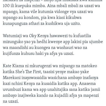
harakati za mapenzi – ndiyo njia muafaka kwa asilimia
100 ili kuepuka mimba. Aina mbali mbali za uzazi wa
mpango, kama vile kutumia vidonge vya uzazi wa
mpango au kondom, pia kwa kiasi kikubwa
kunapunguza athari za kushikwa uja uzito.
Watumiaji wa Oky Kenya hawawezi tu kufuatilia
mizunguko yao ya hedhi kwenye app lakini pia ujumbe
wa maandishi au kuongea na washauri wao na
kujifunza kuhusu haki ya afya ya uzazi.
Kate Kiama ni mkurugenzi wa mipango na matokeo
katika She’s The First, taasisi yenye makao yake
Marekani inayowasaidia wasichana ambayo inafanya
kazi nchini Kenya na kusaidia katika app. Anasema
uvumbuzi kama wa app unahitajika sana katika jamii
ambayo inajiweka kando na kujadili afya ya mapenzi
na uzazi.