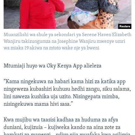
Muanzilishi wa shule ya sekondari ya Serene Haven Elizabeth
Wanjiru takizungumza na Josephine Wanjiru mwenye umri
wa miaka 19 akiwa na mtoto wake nje ya bweni
Mtumiaji huyo wa Oky Kenya App alieleza
“Kama ningekuwa na habari kama hizi za katika app
ningeweza kubashiri kuhusu hedhi zangu, siku salama,
lini naweza kushika uja uzito. Nisingepata mimba,
nisingekuwa mama hivi sasa.”
Kwa mujibu wa taasisi kadhaa za huduma za afya
duniani, kujizuia – kujiweka kando na aina zote za