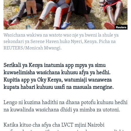
Wasichana wakiwa na watoto wao nje ya bweni la shule ya
sekondari ya Serene Haven huko Nyeri, Kenya. Picha na
REUTERS/Monicah Mwangi.
Serikali ya Kenya inatumia app mpya ya simu
kuwaelimisha wasichana kuhusu afya ya hedhi.
Kupitia app ya Oky Kenya, watumiaji wanaweza
kupata habari kuhusu usafi na masuala mengine.
Lengo ni kuzima hadithi na dhana potofu kuhusu hedhi
na kuwalinda wasichana dhidi ya mimba za utotoni.
Katika kituo cha afya cha LVCT mjini Nairobi