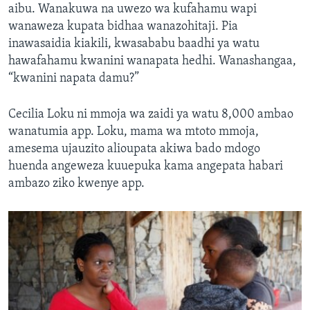
aibu. Wanakuwa na uwezo wa kufahamu wapi
wanaweza kupata bidhaa wanazohitaji. Pia
inawasaidia kiakili, kwasababu baadhi ya watu
hawafahamu kwanini wanapata hedhi. Wanashangaa,
“kwanini napata damu?”
Cecilia Loku ni mmoja wa zaidi ya watu 8,000 ambao
wanatumia app. Loku, mama wa mtoto mmoja,
amesema ujauzito alioupata akiwa bado mdogo
huenda angeweza kuuepuka kama angepata habari
ambazo ziko kwenye app.