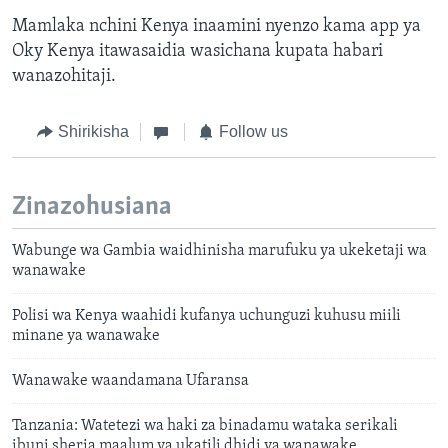
Mamlaka nchini Kenya inaamini nyenzo kama app ya
Oky Kenya itawasaidia wasichana kupata habari
wanazohitaji.
Shirikisha
Follow us
Zinazohusiana
Wabunge wa Gambia waidhinisha marufuku ya ukeketaji wa
wanawake
Polisi wa Kenya waahidi kufanya uchunguzi kuhusu miili
minane ya wanawake
Wanawake waandamana Ufaransa
Tanzania: Watetezi wa haki za binadamu wataka serikali
ibuni sheria maalum ya ukatili dhidi ya wanawake