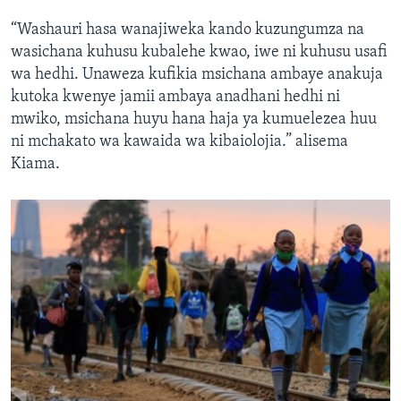
“Washauri hasa wanajiweka kando kuzungumza na
wasichana kuhusu kubalehe kwao, iwe ni kuhusu usafi
wa hedhi. Unaweza kufikia msichana ambaye anakuja
kutoka kwenye jamii ambaya anadhani hedhi ni
mwiko, msichana huyu hana haja ya kumuelezea huu
ni mchakato wa kawaida wa kibaiolojia.” alisema
Kiama.