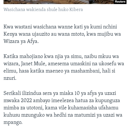
Wasichana wakienda shule huko Kibera
Kwa wastani wasichana wanne kati ya kumi nchini
Kenya wana ujauzito au wana mtoto, kwa mujibu wa
Wizara ya Afya.
Katika mahojiano kwa njia ya simu, naibu mkuu wa
wizara, Janet Mule, amesema umaskini na ukosefu wa
elimu, hasa katika maeneo ya mashambani, hali si
nzuri.
Serikali ilizindua sera ya miaka 10 ya afya ya uzazi
mwaka 2022 ambayo imeelezea hatua za kupunguza
mimba za utotoni, kama vile kuhamasisha ufahamu
kuhusu mzunguko wa hedhi na matumizi ya uzazi wa
mpango.