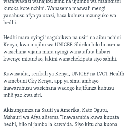
wafanyakazi wanajibu simu na ujumbe wa maandishi
kutoka kote nchini. Wanasema maswali mengi
yanahusu afya ya uzazi, hasa kuhuzu mzunguko wa
hedhi.
Hedhi mara nyingi inagubikwa na usiri na aibu nchini
Kenya, kwa mujibu wa UNICEF. Shirika hilo linasema
wasichana vijana mara nyingi wanatafuta habari
kwenye mitandao, lakini wanachokipata siyo sahihi.
Kuwasaidia, serikali ya Kenya, UNICEF na LVCT Health
wamebuni Oky Kenya, app ya simu ambayo
inawaruhusu wasichana wadogo kujifunza kuhusu
miili yao kwa siri.
Akizungumza na Sauti ya Amerika, Kate Ogutu,
Mshauri wa Afya alisema “Inawaambia kuwa kupata
hedhi, hilo ni jambo la kawaida. Siyo kitu cha kuona