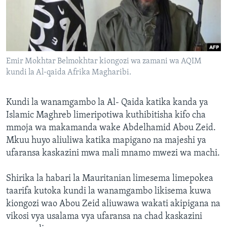
Emir Mokhtar Belmokhtar kiongozi wa zamani wa AQIM
kundi la Al-qaida Afrika Magharibi.
Kundi la wanamgambo la Al- Qaida katika kanda ya
Islamic Maghreb limeripotiwa kuthibitisha kifo cha
mmoja wa makamanda wake Abdelhamid Abou Zeid.
Mkuu huyo aliuliwa katika mapigano na majeshi ya
ufaransa kaskazini mwa mali mnamo mwezi wa machi.
Shirika la habari la Mauritanian limesema limepokea
taarifa kutoka kundi la wanamgambo likisema kuwa
kiongozi wao Abou Zeid aliuwawa wakati akipigana na
vikosi vya usalama vya ufaransa na chad kaskazini