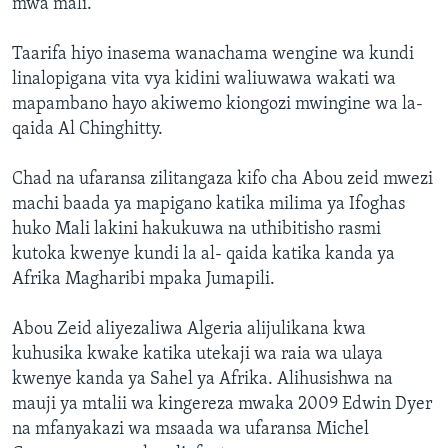
mwa mali.
Taarifa hiyo inasema wanachama wengine wa kundi
linalopigana vita vya kidini waliuwawa wakati wa
mapambano hayo akiwemo kiongozi mwingine wa la-
qaida Al Chinghitty.
Chad na ufaransa zilitangaza kifo cha Abou zeid mwezi
machi baada ya mapigano katika milima ya Ifoghas
huko Mali lakini hakukuwa na uthibitisho rasmi
kutoka kwenye kundi la al- qaida katika kanda ya
Afrika Magharibi mpaka Jumapili.
Abou Zeid aliyezaliwa Algeria alijulikana kwa
kuhusika kwake katika utekaji wa raia wa ulaya
kwenye kanda ya Sahel ya Afrika. Alihusishwa na
mauji ya mtalii wa kingereza mwaka 2009 Edwin Dyer
na mfanyakazi wa msaada wa ufaransa Michel