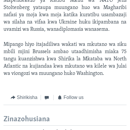
Mapendekezo ya Katibu Mkuu wa NATO Jens
Stoltenberg yataupa muungano huo wa Magharibi
nafasi ya moja kwa moja katika
kuratibu usambazaji
wa silaha na vifaa kwa Ukraine huku ikipambana na
uvamizi wa Russia, wanadiplomasia wanasema.
Mipango hiyo itajadiliwa wakati wa mkutano wa siku
mbili mjini Brussels ambao utaadhimisha miaka 75
tangu kuanzishwa kwa Shirika la Mkataba wa North
Atlantic na kujiandaa kwa mkutano wa kilele wa Julai
wa viongozi wa muungano huko Washington.
Shirikisha
Follow us
Zinazohusiana