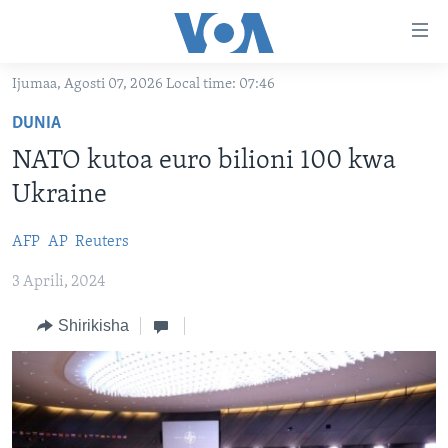
Upatikanaji
viungo
Nenda
Ijumaa, Agosti 07, 2026 Local time: 07:46
habari
HABARI
DUNIA
kuu
VIDEO
KENYA
Nenda
NATO kutoa euro bilioni 100 kwa
MATANGAZO YETU
katika
TANZANIA
DUNIANI LEO
Ukraine
urambazaji
JARIDA LA WIKIENDI
JAMHURI YA KIDEMOKRASIA YA KONGO
MAISHA NA AFYA
ALFAJIRI 0300 UTC
Nenda
AFP
AP
Reuters
MAHOJIANO MAALUM: HABARI POTOFU
RWANDA
ZULIA JEKUNDU
VOA EXPRESS 1330 UTC
katika
tafuta
3 Aprili, 2024
UGANDA
JIONI 1630 UTC
TUFUATE
BURUNDI
KWA UNDANI 1800 UTC
Shirikisha
AFRIKA
MAREKANI
Lugha
DUNIA