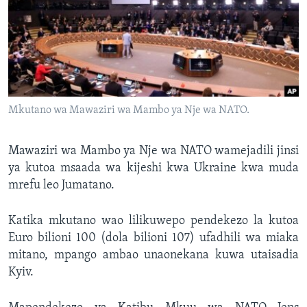
Mkutano wa Mawaziri wa Mambo ya Nje wa NATO.
Mawaziri wa Mambo ya Nje wa NATO wamejadili jinsi
ya kutoa msaada wa kijeshi kwa Ukraine kwa muda
mrefu leo Jumatano.
Katika mkutano wao lilikuwepo pendekezo la kutoa
Euro bilioni 100 (dola bilioni 107) ufadhili wa miaka
mitano, mpango ambao unaonekana kuwa utaisadia
Kyiv.