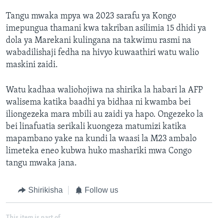
Tangu mwaka mpya wa 2023 sarafu ya Kongo
imepungua thamani kwa takriban asilimia 15 dhidi ya
dola ya Marekani kulingana na takwimu rasmi na
wabadilishaji fedha na hivyo kuwaathiri watu walio
maskini zaidi.
Watu kadhaa waliohojiwa na shirika la habari la AFP
walisema katika baadhi ya bidhaa ni kwamba bei
iliongezeka mara mbili au zaidi ya hapo. Ongezeko la
bei linafuatia serikali kuongeza matumizi katika
mapambano yake na kundi la waasi la M23 ambalo
limeteka eneo kubwa huko mashariki mwa Congo
tangu mwaka jana.
Shirikisha
Follow us
This item is part of