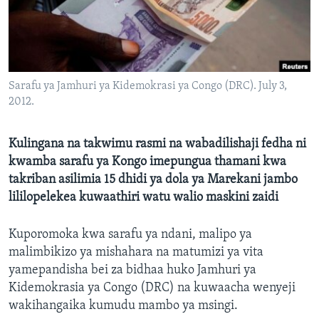
Sarafu ya Jamhuri ya Kidemokrasi ya Congo (DRC). July 3,
2012.
Kulingana na takwimu rasmi na wabadilishaji fedha ni
kwamba sarafu ya Kongo imepungua thamani kwa
takriban asilimia 15 dhidi ya dola ya Marekani jambo
lililopelekea kuwaathiri watu walio maskini zaidi
Kuporomoka kwa sarafu ya ndani, malipo ya
malimbikizo ya mishahara na matumizi ya vita
yamepandisha bei za bidhaa huko Jamhuri ya
Kidemokrasia ya Congo (DRC) na kuwaacha wenyeji
wakihangaika kumudu mambo ya msingi.