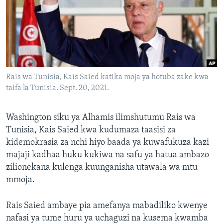
Rais wa Tunisia, Kais Saied katika moja ya hotuba zake kwa
taifa la Tunisia. Sept. 20, 2021.
Washington siku ya Alhamis ilimshutumu Rais wa
Tunisia, Kais Saied kwa kudumaza taasisi za
kidemokrasia za nchi hiyo baada ya kuwafukuza kazi
majaji kadhaa huku kukiwa na safu ya hatua ambazo
zilionekana kulenga kuunganisha utawala wa mtu
mmoja.
Rais Saied ambaye pia amefanya mabadiliko kwenye
nafasi ya tume huru ya uchaguzi na kusema kwamba