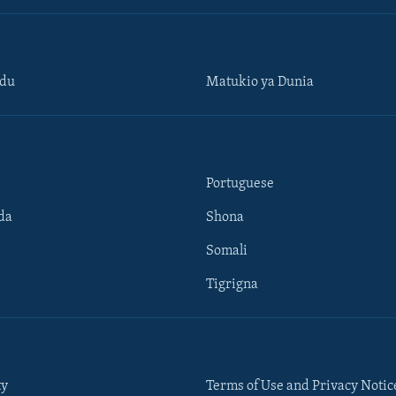
ndu
Matukio ya Dunia
Portuguese
da
Shona
Somali
Tigrigna
ty
Terms of Use and Privacy Notic