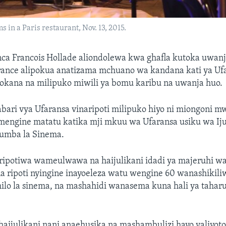
in a Paris restaurant, Nov. 13, 2015.
nca Francois Hollade aliondolewa kwa ghafla kutoka uwan
rance alipokua anatizama mchuano wa kandana kati ya Uf
okana na milipuko miwili ya bomu karibu na uwanja huo.
bari vya Ufaransa vinaripoti milipuko hiyo ni miongoni m
engine matatu katika mji mkuu wa Ufaransa usiku wa Ij
umba la Sinema.
ipotiwa wameulwawa na haijulikani idadi ya majeruhi wak
na ripoti nyingine inayoeleza watu wengine 60 wanashikil
ilo la sinema, na mashahidi wanasema kuna hali ya taharu
 haijulikani nani anaehusika na mashambulizi hayo yaliyot