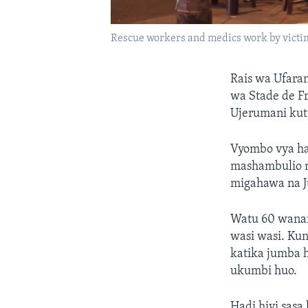
Rescue workers and medics work by victims 
Rais wa Ufara
wa Stade de F
Ujerumani kut
Vyombo vya ha
mashambulio m
migahawa na J
Watu 60 wanar
wasi wasi. Ku
katika jumba h
ukumbi huo.
Hadi hivi sasa