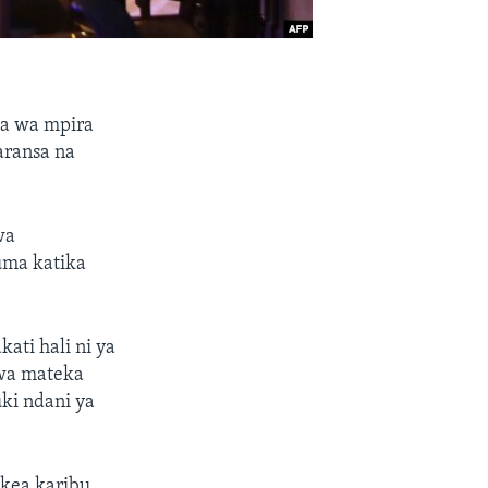
ja wa mpira
aransa na
wa
uma katika
ati hali ni ya
iwa mateka
ki ndani ya
okea karibu