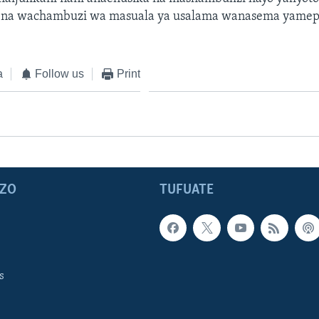
 na wachambuzi wa masuala ya usalama wanasema yamep
a
Follow us
Print
ZO
TUFUATE
s