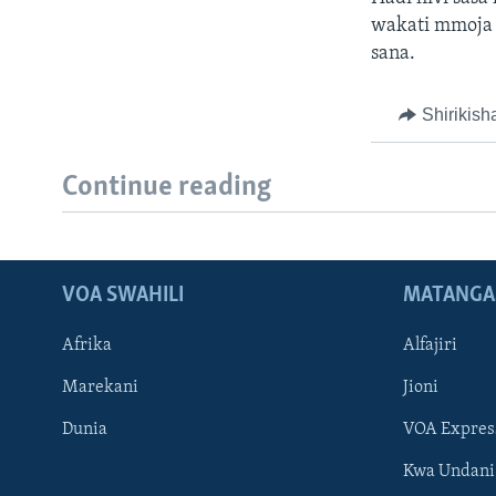
wakati mmoja
sana.
Shirikish
Continue reading
VOA SWAHILI
MATANGA
Afrika
Alfajiri
Marekani
Jioni
Dunia
VOA Expres
Kwa Undani