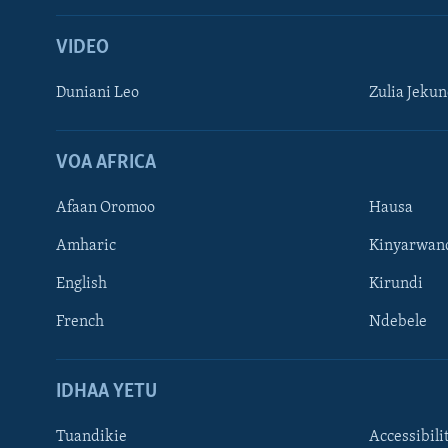
VIDEO
Duniani Leo
Zulia Jeku
VOA AFRICA
Afaan Oromoo
Hausa
Amharic
Kinyarwan
English
Kirundi
French
Ndebele
TUFUATE
IDHAA YETU
Tuandikie
Accessibili
Lugha