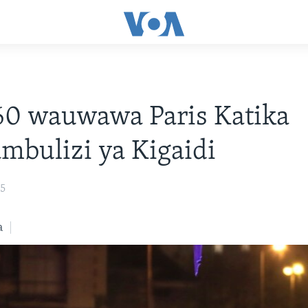
60 wauwawa Paris Katika
bulizi ya Kigaidi
15
a