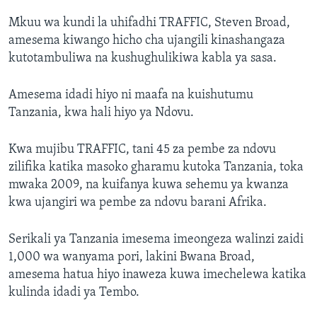
Mkuu wa kundi la uhifadhi TRAFFIC, Steven Broad,
amesema kiwango hicho cha ujangili kinashangaza
kutotambuliwa na kushughulikiwa kabla ya sasa.
Amesema idadi hiyo ni maafa na kuishutumu
Tanzania, kwa hali hiyo ya Ndovu.
Kwa mujibu TRAFFIC, tani 45 za pembe za ndovu
zilifika katika masoko gharamu kutoka Tanzania, toka
mwaka 2009, na kuifanya kuwa sehemu ya kwanza
kwa ujangiri wa pembe za ndovu barani Afrika.
Serikali ya Tanzania imesema imeongeza walinzi zaidi
1,000 wa wanyama pori, lakini Bwana Broad,
amesema hatua hiyo inaweza kuwa imechelewa katika
kulinda idadi ya Tembo.